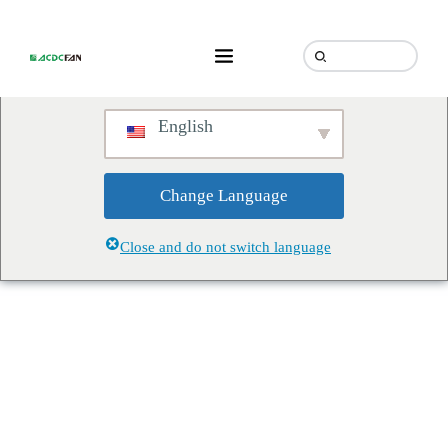
We've detected you might be
speaking a different language.
Do you want to change to:
English
Change Language
Close and do not switch language