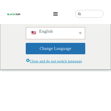
We've detected you might be
speaking a different language.
Do you want to change to:
English
Change Language
Close and do not switch language