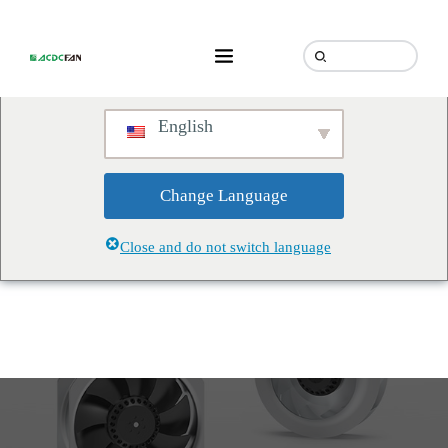
We've detected you might be
speaking a different language.
Do you want to change to:
English
Change Language
Close and do not switch language