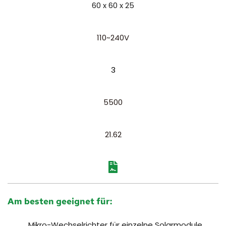
60 x 60 x 25
110~240V
3
5500
21.62
Am besten geeignet für:
Mikro-Wechselrichter für einzelne Solarmodule 