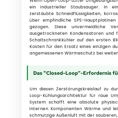
Wenn Open-Loop-Lüfter Umgebungsluft z
ein industrieller Staubsauger. In e
zerstäubte Schneidflüssigkeiten, korro
über empfindliche SPS-Hauptplatinen
gezogen. Diese unvermeidliche Ver
ausgetrockneten Kondensatoren und fe
Schaltschrankkühler auf den ersten Bli
Kosten für den Ersatz eines einzigen d
angemessenen Wärmeschutz bei weite
Das "Closed-Loop"-Erfordernis für
Um diesen Zerstörungskreislauf zu du
Loop-Kühlungsarchitektur für raue U
System schafft eine absolute physis
internen Komponenten Wärme und leit
schmutzige Außenluft mit der sauberen,