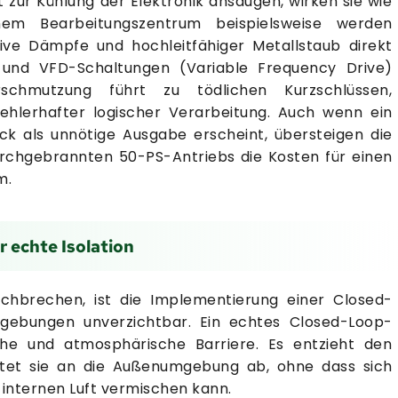
ur Kühlung der Elektronik ansaugen, wirken sie wie
inem Bearbeitungszentrum beispielsweise werden
sive Dämpfe und hochleitfähiger Metallstaub direkt
 und VFD-Schaltungen (Variable Frequency Drive)
schmutzung führt zu tödlichen Kurzschlüssen,
hlerhafter logischer Verarbeitung. Auch wenn ein
ck als unnötige Ausgabe erscheint, übersteigen die
urchgebrannten 50-PS-Antriebs die Kosten für einen
m.
 echte Isolation
rchbrechen, ist die Implementierung einer Closed-
mgebungen unverzichtbar. Ein echtes Closed-Loop-
che und atmosphärische Barriere. Es entzieht den
et sie an die Außenumgebung ab, ohne dass sich
 internen Luft vermischen kann.