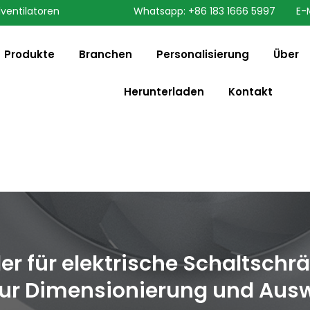
lventilatoren
Whatsapp: +86 183 1666 5997
E-
speaking a different
English
ange to:
Produkte
Branchen
Personalisierung
Über
Herunterladen
Kontakt
r für elektrische Schaltschrä
zur Dimensionierung und Aus