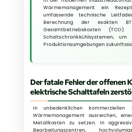
In der modernen Industrieautomat
Wärmemanagement ein Rezept f
umfassende technische Leitfad
Berechnung der exakten BTU/
Gesamtbetriebskosten (TCO)
Schaltschrankkühlsystemen, um 
Produktionsumgebungen zukunftssi
Der fatale Fehler der offenen
elektrische Schalttafeln zerst
In unbedenklichen kommerziellen
Wärmemanagement ausreichen, einen 
Metallkasten zu setzen. In aggressi
Bearbeitungszentren, hochvolu