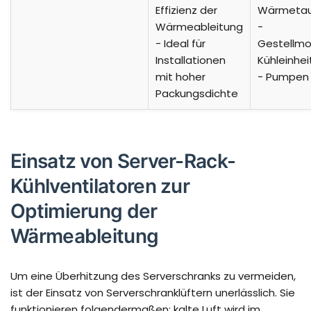
Effizienz der
Wärmetau
Wärmeableitung
-
- Ideal für
Gestellmo
Installationen
Kühleinhei
mit hoher
- Pumpen
Packungsdichte
Einsatz von Server-Rack-
Kühlventilatoren zur
Optimierung der
Wärmeableitung
Um eine Überhitzung des Serverschranks zu vermeiden,
ist der Einsatz von Serverschranklüftern unerlässlich. Sie
funktionieren folgendermaßen: kalte Luft wird im