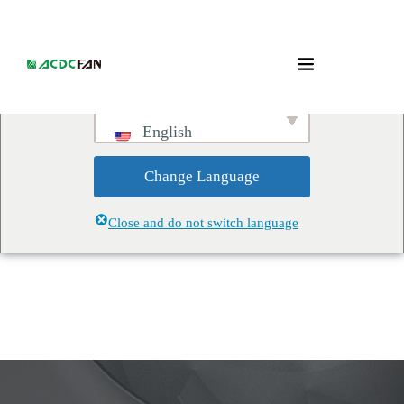
We've detected you might be
speaking a different language.
Do you want to change to:
English
Change Language
Close and do not switch language