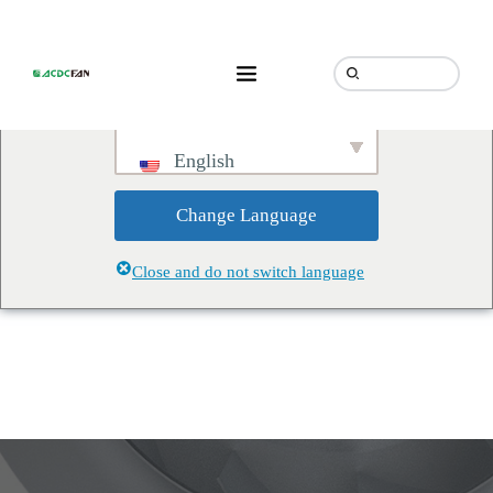
We've detected you might be
speaking a different language.
Do you want to change to:
English
Change Language
Close and do not switch language