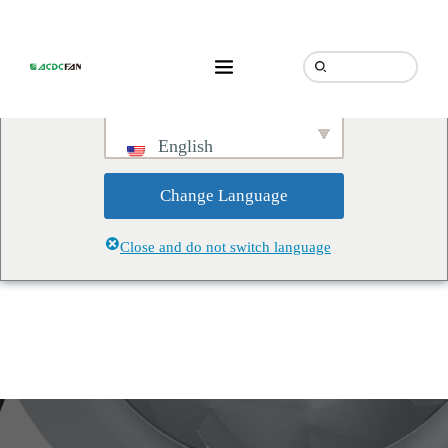
We've detected you might be
speaking a different language.
Do you want to change to:
English
Change Language
Close and do not switch language