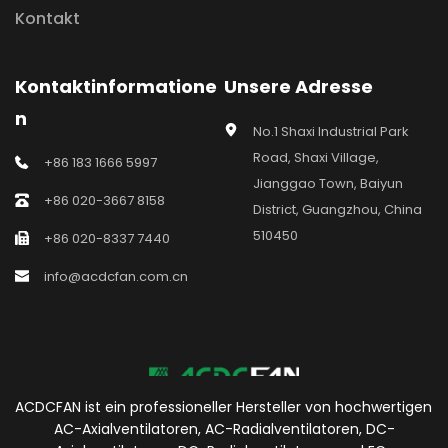
Kontakt
Kontaktinformatione
Unsere Adresse
n
No.1 Shaxi Industrial Park 
Road, Shaxi Village, 
+86 183 1666 5997
Jianggao Town, Baiyun 
+86 020-3667 8158
District, Guangzhou, China 
510450
+86 020-8337 7440
info@acdcfan.com.cn
ACDCFAN ist ein professioneller Hersteller von hochwertigen 
AC-Axialventilatoren, AC-Radialventilatoren, DC-