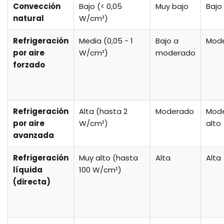
Convección
Bajo (< 0,05
Muy bajo
Bajo
natural
W/cm²)
Refrigeración
Media (0,05 - 1
Bajo a
Mod
por aire
W/cm²)
moderado
forzado
Refrigeración
Alta (hasta 2
Moderado
Mod
por aire
W/cm²)
alto
avanzada
Refrigeración
Muy alto (hasta
Alta
Alta
líquida
100 W/cm²)
(directa)