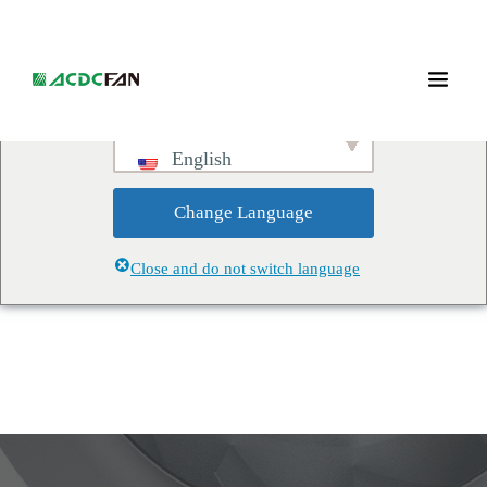
We've detected you might be
speaking a different language.
Do you want to change to:
English
Change Language
Close and do not switch language