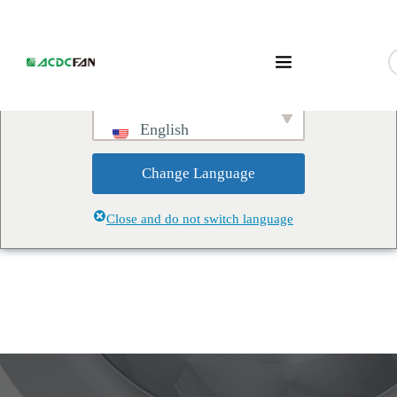
We've detected you might be
speaking a different language.
Do you want to change to:
English
Change Language
Close and do not switch language