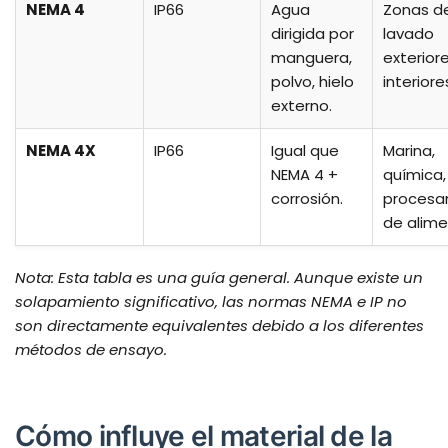
NEMA 4
IP66
Agua
Zonas d
dirigida por
lavado
manguera,
exterior
polvo, hielo
interiore
externo.
NEMA 4X
IP66
Igual que
Marina,
NEMA 4 +
química,
corrosión.
procesa
de alime
Nota: Esta tabla es una guía general. Aunque existe un
solapamiento significativo, las normas NEMA e IP no
son directamente equivalentes debido a los diferentes
métodos de ensayo.
Cómo influye el material de la