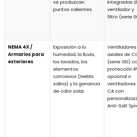
se produzcan
integradas 
puntos calientes.
ventilador y
filtro (serie G
NEMA 4X /
Exposición a la
Ventiladores
Armarios para
humedad, la lluvia,
axiales de C
exteriores
los lavados, los
(serie GD) c
elementos
protección I
corrosivos (niebla
opcional o
salina) y la ganancia
ventiladores
de calor solar.
CA con
personalizac
Anti-Salt Spr