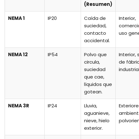
(Resumen)
NEMA 1
IP20
Caída de
Interior,
suciedad,
comerci
contacto
uso gene
accidental.
NEMA 12
IP54
Polvo que
Interior,
circula,
de fábri
suciedad
industrial
que cae,
líquidos que
gotean.
NEMA 3R
IP24
Lluvia,
Exteriore
aguanieve,
ambient
nieve, hielo
polvorie
exterior.