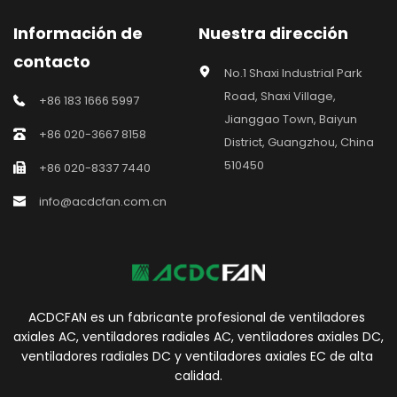
Información de 
Nuestra dirección
contacto
No.1 Shaxi Industrial Park 
Road, Shaxi Village, 
+86 183 1666 5997
Jianggao Town, Baiyun 
+86 020-3667 8158
District, Guangzhou, China 
510450
+86 020-8337 7440
info@acdcfan.com.cn
ACDCFAN es un fabricante profesional de ventiladores 
axiales AC, ventiladores radiales AC, ventiladores axiales DC, 
ventiladores radiales DC y ventiladores axiales EC de alta 
calidad.