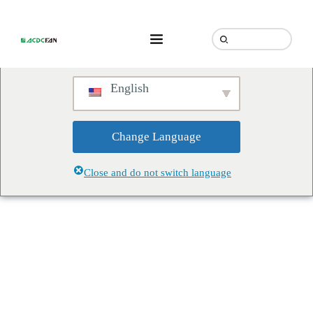
We've detected you might be
speaking a different language.
Do you want to change to:
English
Change Language
Close and do not switch language