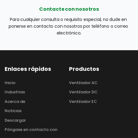
Contacte con nosotros
Para cualquier consulta o requisito especial, no dude en 
ponerse en contacto con nosotros por teléfono o correo 
electrónico.
Enlaces rápidos
Productos
Inicio
Ventilador AC
Industrias
Ventilador DC
Acerca de
Ventilador EC
Noticias
Descargar
Póngase en contacto con