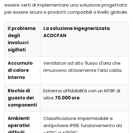
essere certi di implementare una soluzione progettata
per essere sicura e prodotti compatibili a livello globale.
Il problema
La soluzione ingegnerizzata
degli
ACDCFAN
involucri
sigillati
Accumulo
Ventilatori ad alto flusso d'aria che
di calore
rimuovono attivamente l'aria calda.
interno
Rischio di
Estrema affidabilità con un MTBF di
guasto dei
oltre
70.000 ore
.
componenti
Ambienti
Classificazione impermeabile e
operativi
antipolvere IP68; funzionamento da
difficili
-40°C a +150°C.