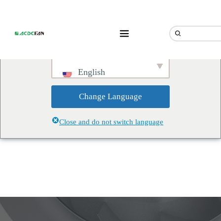
We've detected you might be
speaking a different language.
Do you want to change to:
English
Change Language
Close and do not switch language