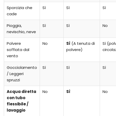
Sporcizia che
Sì
Sì
Sì
cade
Pioggia,
Sì
Sì
No
nevischio, neve
Polvere
No
Sì
(A tenuta di
Sì (pol
soffiata dal
polvere)
circola
vento
Gocciolamento
Sì
Sì
Sì
/ Leggeri
spruzzi
Acqua diretta
No
Sì
No
con tubo
flessibile /
lavaggio