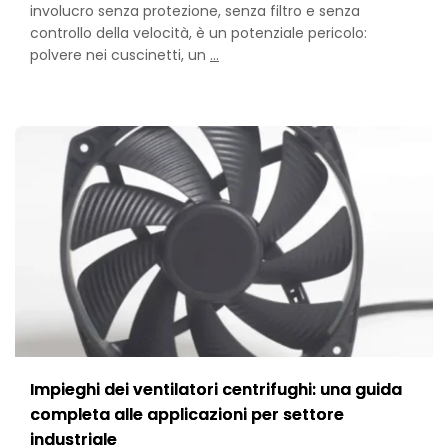
involucro senza protezione, senza filtro e senza
controllo della velocità, è un potenziale pericolo:
Axial
polvere nei cuscinetti, un
…
Fan
Accessories:
The
Complete
Buyer’s
Guide
to
Filters,
Guards
&
Selection
Impieghi dei ventilatori centrifughi: una guida
completa alle applicazioni per settore
industriale