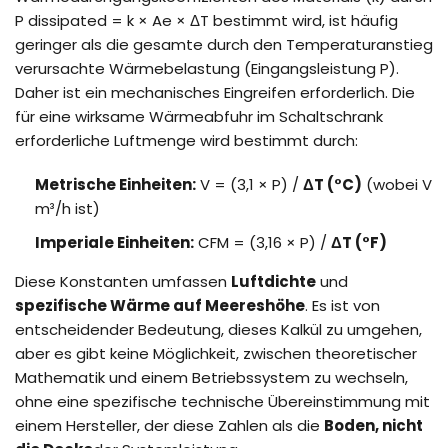
P dissipated = k × Ae × ΔT bestimmt wird, ist häufig
geringer als die gesamte durch den Temperaturanstieg
verursachte Wärmebelastung (Eingangsleistung P).
Daher ist ein mechanisches Eingreifen erforderlich. Die
für eine wirksame Wärmeabfuhr im Schaltschrank
erforderliche Luftmenge wird bestimmt durch:
Metrische Einheiten:
V = (3,1 × P) /
ΔT (°C)
(wobei V
m³/h ist)
Imperiale Einheiten:
CFM = (3,16 × P) /
ΔT (°F)
Diese Konstanten umfassen
Luftdichte
und
spezifische Wärme auf Meereshöhe
. Es ist von
entscheidender Bedeutung, dieses Kalkül zu umgehen,
aber es gibt keine Möglichkeit, zwischen theoretischer
Mathematik und einem Betriebssystem zu wechseln,
ohne eine spezifische technische Übereinstimmung mit
einem Hersteller, der diese Zahlen als die
Boden, nicht