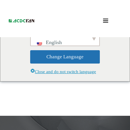
We've detected you might be
speaking a different language.
Do you want to change to:
English
Change Language
Close and do not switch language