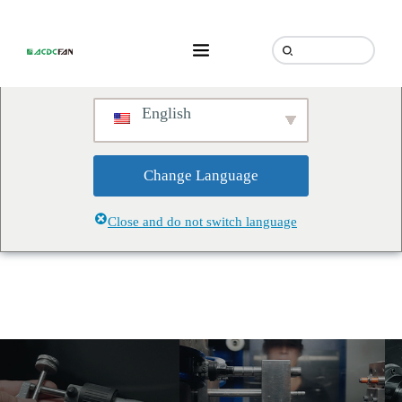
We've detected you might be
speaking a different language.
Do you want to change to:
English
Change Language
Close and do not switch language