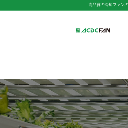
高品質の冷却ファン
We've detected you might be 
language. Do you want to ch