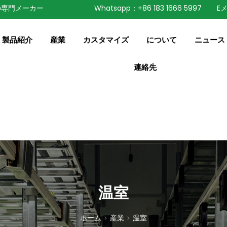
の専門メーカー
Whatsapp：+86 183 1666 5997
Eメ
speaking a different
English
ange to:
製品紹介
産業
カスタマイズ
について
ニュース
連絡先
温室
ホーム
産業
温室