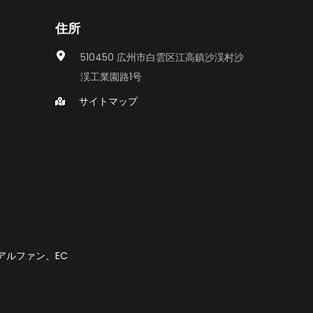
住所
510450 広州市白雲区江高鎮沙渓村沙
渓工業園路1号
サイトマップ
アルファン、EC