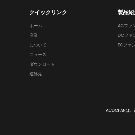
クイックリンク
製品紹
ホーム
ACファ
産業
DCファ
について
ECファ
ニュース
ダウンロード
連絡先
ACDCFAN