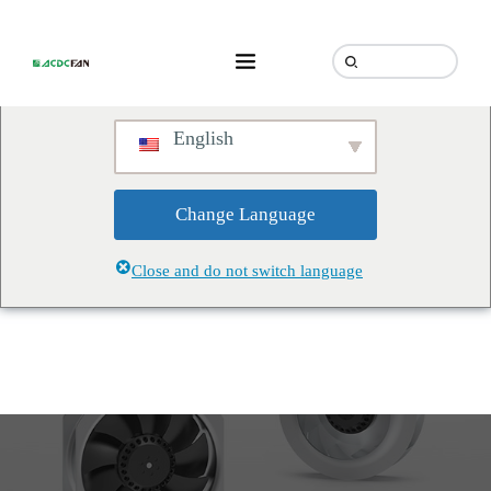
We've detected you might be
speaking a different language.
Do you want to change to:
English
Change Language
Close and do not switch language