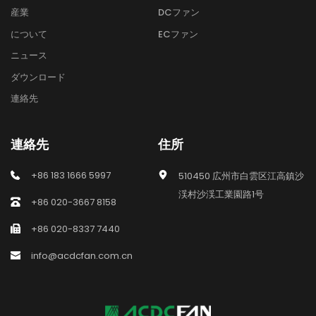
産業
DCファン
について
ECファン
ニュース
ダウンロード
連絡先
連絡先
住所
+86 183 1666 5997
510450 広州市白雲区江高鎮沙
渓村沙渓工業園路1号
+86 020-3667 8158
+86 020-8337 7440
info@acdcfan.com.cn