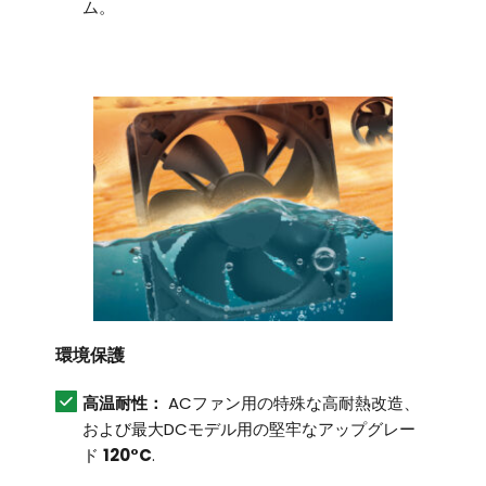
ム。
環境保護
高温耐性：
 ACファン用の特殊な高耐熱改造、
および最大DCモデル用の堅牢なアップグレー
ド 
120°C
.