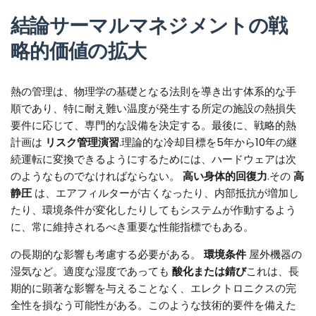
結論サーマルマネジメントの戦
略的価値の拡大
熱の管理は、物理学の基礎となる法則を導き出す体系的な手
順であり、特に耐え難い温度が発生する所定の施設の熱損失
要件に応じて、専門的な設備を決定する。最後に、戦略的熱
計画は
リスク管理演習
.理論的な冷却目標を5年から10年の継
続運転に変換できるようにするためには、ハードウェアは次
のようなものでなければならない。
高い身体的回復力
.その
高
静圧
は、エアフィルターが古くなったり、内部抵抗が増加し
たり、環境条件が変化したりしてもシステムが作動するよう
に、常に維持されるべき重要な性能指標でもある。
の長期的な影響も考慮する必要がある。
環境条件
屋外機器の
湿気など。適度な湿度であっても
酸化または錆び
これは、長
期的に顕著な影響を与えることなく、エレクトロニクスの完
全性を損なう可能性がある。このような技術的要件を備えた