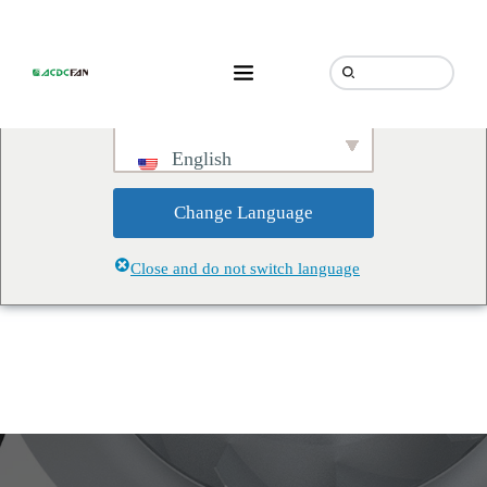
We've detected you might be
speaking a different language.
Do you want to change to:
English
Change Language
Close and do not switch language