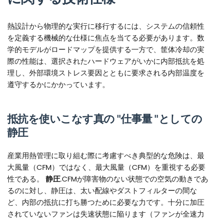
熱設計から物理的な実行に移行するには、システムの信頼性
を定義する機械的な仕様に焦点を当てる必要があります。数
学的モデルがロードマップを提供する一方で、筐体冷却の実
際の性能は、選択されたハードウェアがいかに内部抵抗を処
理し、外部環境ストレス要因とともに要求される内部温度を
遵守するかにかかっています。
抵抗を使いこなす真の "仕事量 "としての
静圧
産業用熱管理に取り組む際に考慮すべき典型的な危険は、最
大風量（CFM）ではなく、最大風量（CFM）を重視する必要
性である。
静圧
.CFMが障害物のない状態での空気の動きであ
るのに対し、静圧は、太い配線やダストフィルターの間な
ど、内部の抵抗に打ち勝つために必要な力です。十分に加圧
されていないファンは失速状態に陥ります（ファンが全速力