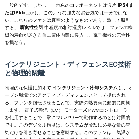
一般的です。しかし、これらのコンポーネントは通常
IP54ま
たはIP55
しかし、このような強力な混合気では十分ではな
い。これらのファンは真空のようなものであり、激しく吸引
する。
腐食性空気
中程度の相対湿度レベルでは、ファンの機
械的寿命が尽きる前に筐体内部に侵入し、電子機器の完全性
を損なう。
インテリジェント・ディフェンスEC技術
と物理的隔離
物理的な保護に加えて
インテリジェント冷却システム
は、オ
ープン環境でのアクティブ・ディフェンスとして提供され
る。ファンを回転させることで、実際の熱負荷に動的に同期
します。
電子式整流（EC）
モーターズ
PWMコントローラー
を使用することで、常にフルパワーで動作するのとは対照的
です。このデジタル精度は、システムが冷却に必要な量の空
気だけを引き寄せることを意味する。このファンは、気温が