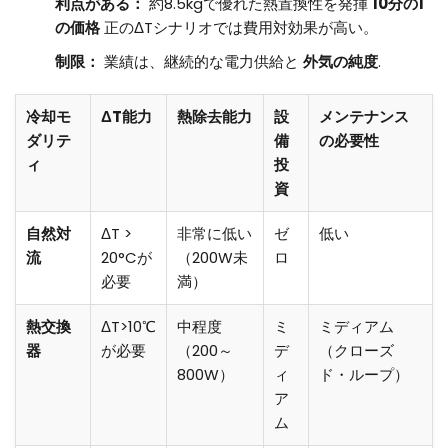
利点がある：
約8.5kgで優れた熱置換性を発揮
10分の1
の価格
正のΔTシナリオでは費用対効果が高い。
制限：
業績は、継続的な電力供給と
外気の純度
.
冷却モ
ΔT能力
熱除去能力
設
メンテナンス
ダリテ
備
の必要性
ィ
投
資
自然対
ΔT >
非常に低い
ゼ
低い
流
20°Cが
（200W未
ロ
必要
満）
熱交換
ΔT>10℃
中程度
ミ
ミディアム
器
が必要
（200～
デ
（クローズ
800W）
ィ
ド・ループ）
ア
ム