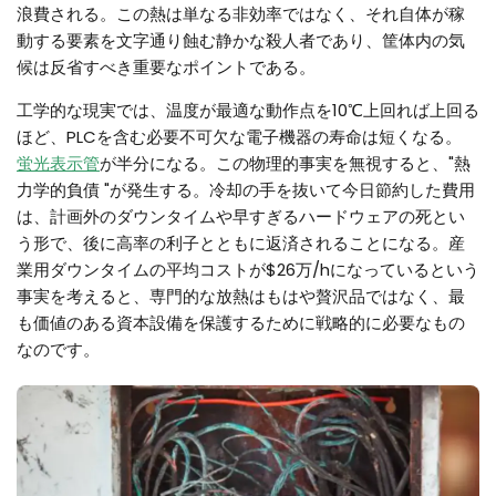
浪費される。この熱は単なる非効率ではなく、それ自体が稼
動する要素を文字通り蝕む静かな殺人者であり、筐体内の気
候は反省すべき重要なポイントである。
工学的な現実では、温度が最適な動作点を10℃上回れば上回る
ほど、PLCを含む必要不可欠な電子機器の寿命は短くなる。
蛍光表示管
が半分になる。この物理的事実を無視すると、"熱
力学的負債 "が発生する。冷却の手を抜いて今日節約した費用
は、計画外のダウンタイムや早すぎるハードウェアの死とい
う形で、後に高率の利子とともに返済されることになる。産
業用ダウンタイムの平均コストが$26万/hになっているという
事実を考えると、専門的な放熱はもはや贅沢品ではなく、最
も価値のある資本設備を保護するために戦略的に必要なもの
なのです。