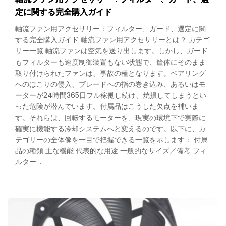
定に関する完全購入ガイド
軸流ファン用アクセサリー：フィルター、ガード、選定に関
する完全購入ガイド 軸流ファン用アクセサリーとは？ カテゴ
リー一覧 軸流ファンは空気を送り出します。しかし、ガード
もフィルターも速度制御装置もない状態で、筐体にそのまま
取り付けられたファンは、事故の種となります。ベアリング
へのほこりの侵入、ブレードへの指の巻き込み、あるいはモ
ーターが24時間365日フル稼働し続け、焼損してしまうとい
った危険が潜んでいます。付属品はこうした欠点を補いま
す。それらは、回転するモーターを、現実の環境下で実際に
確実に機能する冷却システムへと変えるのです。以下に、カ
テゴリーの全体像を一目で把握できる一覧を示します： 付属
品の種類 主な機能 代表的な用途 一般的なサイズ／備考 フィ
Axial
ルター
…
Fan
Accessories:
The
Complete
Buyer’s