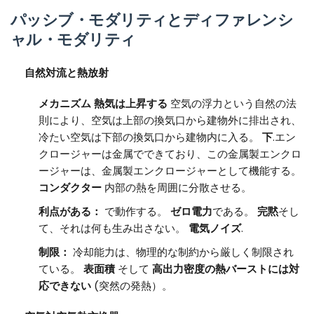
パッシブ・モダリティとディファレンシ
ャル・モダリティ
自然対流と熱放射
メカニズム
熱気は上昇する
空気の浮力という自然の法
則により、空気は上部の換気口から建物外に排出され、
冷たい空気は下部の換気口から建物内に入る。
下
.エン
クロージャーは金属でできており、この金属製エンクロ
ージャーは、金属製エンクロージャーとして機能する。
コンダクター
内部の熱を周囲に分散させる。
利点がある：
で動作する。
ゼロ電力
である。
完黙
そし
て、それは何も生み出さない。
電気ノイズ
.
制限：
冷却能力は、物理的な制約から厳しく制限され
ている。
表面積
そして
高出力密度の熱バーストには対
応できない
(突然の発熱）。