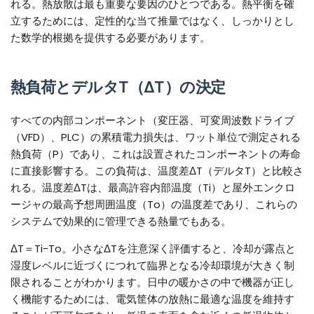
れる。熱放散は最も重要な要因のひとつである。熱平衡を確
立するためには、定性的な当て推量ではなく、しっかりとし
た数学的根拠を提供する必要があります。
熱負荷とデルタT（ΔT）の決定
すべての内部コンポーネント（変圧器、可変周波数ドライブ
（VFD）、PLC）の累積電力損失は、ワット単位で測定される
熱負荷（P）であり、これは設置されたコンポーネントの寿命
に直接影響する。この負荷は、温度差ΔT（デルタT）と比較さ
れる。温度差ΔTは、最高許容内部温度（Ti）と屋外エンクロ
ージャの最高予想周囲温度（To）の温度差であり、これらの
システムで効果的に管理できる熱量でもある。
ΔT＝Ti-To。小さなΔTを注意深く評価すると、冷却が露点と
湿度レベルに近づくにつれて臨界となる冷却環境が大きく制
限されることがわかります。日中の暖かさの中で機器が正し
く機能するためには、電気筐体の放熱に最適な温度を維持す