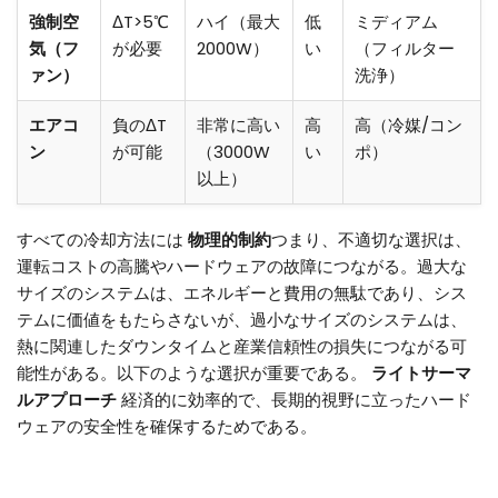
強制空
ΔT>5℃
ハイ（最大
低
ミディアム
気（フ
が必要
2000W）
い
（フィルター
ァン）
洗浄）
エアコ
負のΔT
非常に高い
高
高（冷媒/コン
ン
が可能
（3000W
い
ポ）
以上）
すべての冷却方法には
物理的制約
つまり、不適切な選択は、
運転コストの高騰やハードウェアの故障につながる。過大な
サイズのシステムは、エネルギーと費用の無駄であり、シス
テムに価値をもたらさないが、過小なサイズのシステムは、
熱に関連したダウンタイムと産業信頼性の損失につながる可
能性がある。以下のような選択が重要である。
ライトサーマ
ルアプローチ
経済的に効率的で、長期的視野に立ったハード
ウェアの安全性を確保するためである。