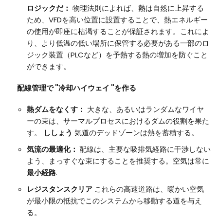
ロジックだ：
物理法則によれば、熱は自然に上昇する
ため、VFDを高い位置に設置することで、熱エネルギー
の使用が即座に枯渇することが保証されます。これによ
り、より低温の低い場所に保管する必要がある一部のロ
ジック装置（PLCなど）を予熱する熱の増加を防ぐこと
ができます。
配線管理で "冷却ハイウェイ "を作る
熱ダムをなくす：
大きな、あるいはランダムなワイヤ
ーの束は、サーマルプロセスにおけるダムの役割を果た
す。
ししょう
気道のデッドゾーンは熱を蓄積する。
気流の最適化：
配線は、主要な吸排気経路に干渉しない
よう、まっすぐな束にすることを推奨する。空気は常に
最小経路
.
レジスタンスクリア
これらの高速道路は、暖かい空気
が最小限の抵抗でこのシステムから移動する道を与え
る。