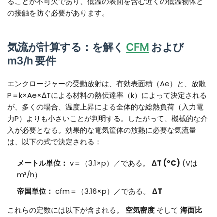
ることが不可欠であり、低温の表面を含む近くの低温物体と
の接触を防ぐ必要があります。
気流が計算する：を解く
CFM
および
m3/h 要件
エンクロージャーの受動放射は、有効表面積（Ae）と、放散
P＝k×Ae×ΔTによる材料の熱伝達率（k）によって決定される
が、多くの場合、温度上昇による全体的な総熱負荷（入力電
力P）よりも小さいことが判明する。したがって、機械的な介
入が必要となる。効果的な電気筐体の放熱に必要な気流量
は、以下の式で決定される：
メートル単位：
v＝（3.1×p）／である。
ΔT (°C)
(Vは
m³/h）
帝国単位：
cfm＝（3.16×p）／である。
ΔT
これらの定数には以下が含まれる。
空気密度
そして
海面比