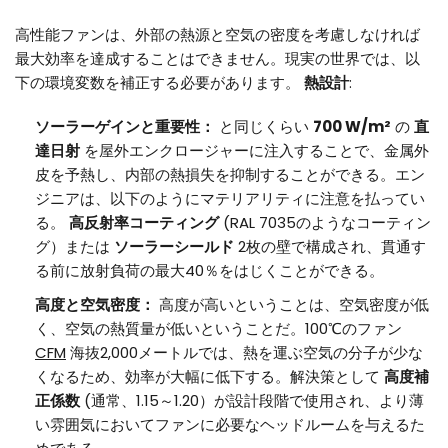
高性能ファンは、外部の熱源と空気の密度を考慮しなければ
最大効率を達成することはできません。現実の世界では、以
下の環境変数を補正する必要があります。
熱設計
:
ソーラーゲインと重要性：
と同じくらい
700 W/m²
の
直
達日射
を屋外エンクロージャーに注入することで、金属外
皮を予熱し、内部の熱損失を抑制することができる。エン
ジニアは、以下のようにマテリアリティに注意を払ってい
る。
高反射率コーティング
(RAL 7035のようなコーティン
グ）または
ソーラーシールド
2枚の壁で構成され、貫通す
る前に放射負荷の最大40％をはじくことができる。
高度と空気密度：
高度が高いということは、空気密度が低
く、空気の熱質量が低いということだ。100℃のファン
CFM
海抜2,000メートルでは、熱を運ぶ空気の分子が少な
くなるため、効率が大幅に低下する。解決策として
高度補
正係数
(通常、1.15～1.20）が設計段階で使用され、より薄
い雰囲気においてファンに必要なヘッドルームを与えるた