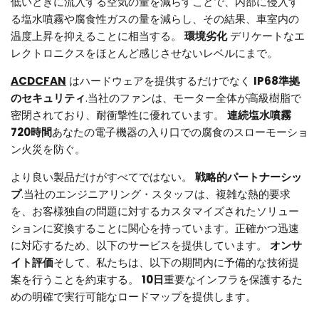
低いときに流入する空気の量を減らすことで、内部に侵入す
る塩水噴霧や腐食性ガスの量を減らし、その結果、車室内の
温度上昇を抑えることに相当する。
環境劣化
デリケートなエ
レクトロニクスをほとんど感じさせないレベルにまで。
ACDCFAN
はハードウェアを提供するだけでなく
IP68準拠
のセキュリティ
.当社のファンは、モーター全体が高級樹脂で
密閉されており、耐衝撃性に優れています。
連続塩水噴霧
720時間
あなたの電子機器の入り口での腐食のスローモーショ
ン火災を防ぐ。
より良い製品だけがすべてではない。
戦略的パートナーシッ
プ
.当社のエンジニアリング・スタッフは、複雑な熱的要求
を、お客様独自の問題に対するカスタマイズされたソリュー
ションに変換することに関心を持っています。正確かつ迅速
に対応するため、以下のサービスを提供しています。
オンサ
イト評価
そして、私たちは、以下の期間内に予備的な技術提
案を行うことを約束する。
10日
重要なインフラを保護するた
めの明確で実行可能なロードマップを提供します。