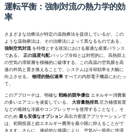
運転平衡：強制対流の熱力学的効
率
さまざまな治療法が特定の温熱療法を提供しているが、この
ような温熱療法は、その治療法によって異なるものである、
強制空気対流
を特徴とする状況における最適な産業バランス
である。
正の温度勾配
.パッシブ冷却とは対照的に、高熱部上
の空気の滞留層を積極的に破壊する。この高温の空気膜を高
速の外気と置き換えることで、システムは冷却効率を大幅に
向上させる。
物理的熱伝達率
すべての内部電子機器にわたっ
て。
このアプローチは、明確な
戦略的競争優位
エネルギー消費量
の多いエアコンを凌駕している。
大容量熱排気
圧力補償装置
などの複雑な冷媒やコンプレッサーを使用することなく。そ
のため
最も安価なオプション
高出力密度アプリケーションで
は、初期投資と総エネルギー費用を最小限に抑えることがで
きます。さらに、連続的な循環により、空気が一箇所に停滞