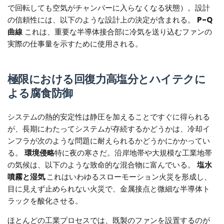
で回転しても空気がチャンバーに入らなくなる状態）。設計
の信頼性には、以下のような設計上の決定が含まれる。
P-Q
曲線
これは、重要な半導体接合部に冷気を送り込むファンの
実際の仕事量を示すために使用される。
極限における回復力高塩分とハイテクに
よる腐食防御
システムの熱的安定性は静圧を加えることですぐに得られる
が、長期にわたってシステムが存続するかどうかは、冷却イ
ンフラが次のような問題に耐えられるかどうかにかかってい
る。
環境侵略
特に夜の寒さだ。沿岸地帯や大規模な工業地帯
の気候は、以下のような致命的な混合物に富んでいる。
塩水
噴霧と湿気
.これはいわゆるスローモーション火災を形成し、
目に見えず止められない火災で、金属接点と微細な半導体ト
ラックを酸化させる。
ほとんどの工業プロセスでは、既製のファンを設置するのが