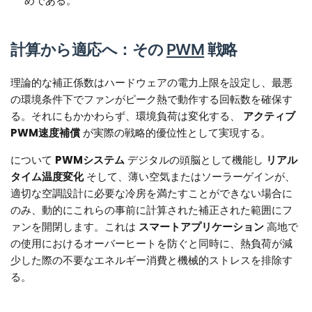
めである。
計算から適応へ：その
PWM
戦略
理論的な補正係数はハードウェアの電力上限を設定し、最悪
の環境条件下でファンがピーク熱で動作する回転数を確保す
る。それにもかかわらず、環境負荷は変化する、
アクティブ
PWM速度補償
が実際の戦略的優位性として実現する。
について
PWMシステム
デジタルの頭脳として機能し
リアル
タイム温度変化
そして、薄い空気またはソーラーゲインが、
適切な空調設計に必要な冷房を満たすことができない場合に
のみ、動的にこれらの事前に計算された補正された範囲にフ
ァンを開閉します。これは
スマートアプリケーション
高地で
の使用におけるオーバーヒートを防ぐと同時に、熱負荷が減
少した際の不要なエネルギー消費と機械的ストレスを排除す
る。