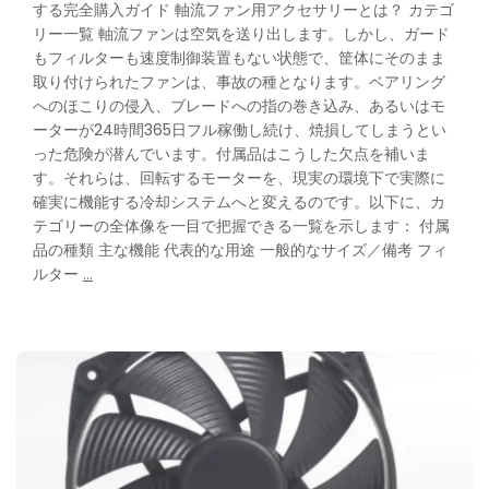
する完全購入ガイド 軸流ファン用アクセサリーとは？ カテゴ
リー一覧 軸流ファンは空気を送り出します。しかし、ガード
もフィルターも速度制御装置もない状態で、筐体にそのまま
取り付けられたファンは、事故の種となります。ベアリング
へのほこりの侵入、ブレードへの指の巻き込み、あるいはモ
ーターが24時間365日フル稼働し続け、焼損してしまうとい
った危険が潜んでいます。付属品はこうした欠点を補いま
す。それらは、回転するモーターを、現実の環境下で実際に
確実に機能する冷却システムへと変えるのです。以下に、カ
テゴリーの全体像を一目で把握できる一覧を示します： 付属
品の種類 主な機能 代表的な用途 一般的なサイズ／備考 フィ
Axial
ルター
…
Fan
Accessories:
The
Complete
Buyer’s
Guide
to
Filters,
Guards