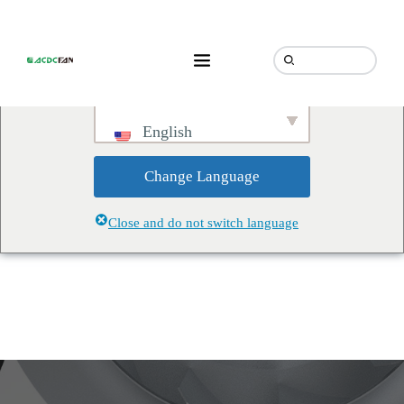
We've detected you might be
speaking a different language.
Do you want to change to:
English
Change Language
Close and do not switch language