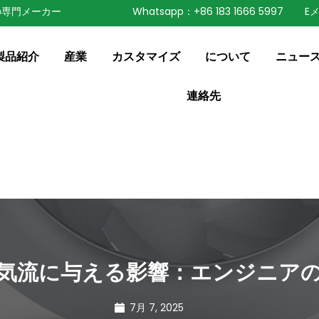
の専門メーカー
Whatsapp：+86 183 1666 5997
Eメ
speaking a different
ange to:
English
製品紹介
産業
カスタマイズ
について
ニュー
連絡先
気流に与える影響：エンジニア
7月 7, 2025