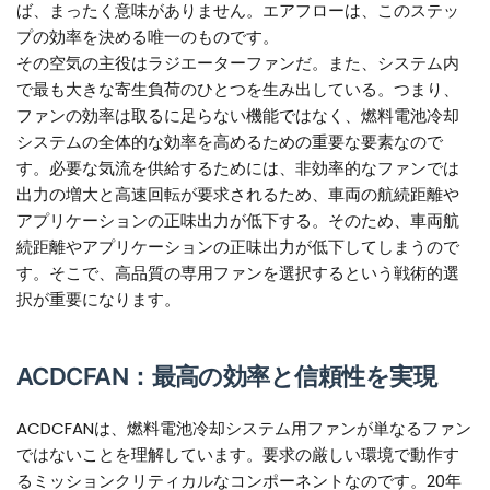
ば、まったく意味がありません。エアフローは、このステッ
プの効率を決める唯一のものです。
その空気の主役はラジエーターファンだ。また、システム内
で最も大きな寄生負荷のひとつを生み出している。つまり、
ファンの効率は取るに足らない機能ではなく、燃料電池冷却
システムの全体的な効率を高めるための重要な要素なので
す。必要な気流を供給するためには、非効率的なファンでは
出力の増大と高速回転が要求されるため、車両の航続距離や
アプリケーションの正味出力が低下する。そのため、車両航
続距離やアプリケーションの正味出力が低下してしまうので
す。そこで、高品質の専用ファンを選択するという戦術的選
択が重要になります。
ACDCFAN：最高の効率と信頼性を実現
ACDCFANは、燃料電池冷却システム用ファンが単なるファン
ではないことを理解しています。要求の厳しい環境で動作す
るミッションクリティカルなコンポーネントなのです。20年