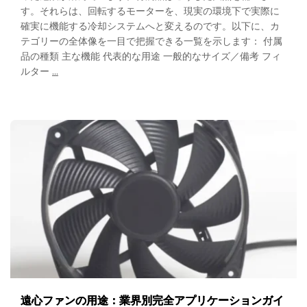
す。それらは、回転するモーターを、現実の環境下で実際に
確実に機能する冷却システムへと変えるのです。以下に、カ
テゴリーの全体像を一目で把握できる一覧を示します： 付属
品の種類 主な機能 代表的な用途 一般的なサイズ／備考 フィ
Axial
ルター
…
Fan
Accessories:
The
Complete
Buyer’s
Guide
to
Filters,
Guards
&
Selection
遠心ファンの用途：業界別完全アプリケーションガイ