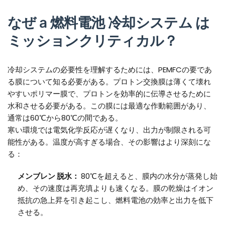
なぜ
a
燃料電池
冷却システム
は
ミッションクリティカル？
冷却システムの必要性を理解するためには、PEMFCの要であ
る膜について知る必要がある。プロトン交換膜は薄くて壊れ
やすいポリマー膜で、プロトンを効率的に伝導させるために
水和させる必要がある。この膜には最適な作動範囲があり、
通常は60℃から80℃の間である。
寒い環境では電気化学反応が遅くなり、出力が制限される可
能性がある。温度が高すぎる場合、その影響はより深刻にな
る：
メンブレン
脱水：
80℃を超えると、膜内の水分が蒸発し始
め、その速度は再充填よりも速くなる。膜の乾燥はイオン
抵抗の急上昇を引き起こし、燃料電池の効率と出力を低下
させる。