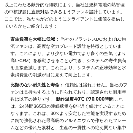
以上にわたる献身的な経験により、当社は燃料電池の熱管理
の中核課題に直接対処できるようファンを設計しています。
ここでは、私たちがどのようにクライアントに価値を提供し
ているかをご紹介します：
寄生負荷を大幅に低減：
当社のブラシレスDCおよびEC軸
流ファンは、高度な空力ブレード設計を特徴としていま
す。これにより、より少ない電力でより多くの空気（より
高いCFM）を移動させることができ、システムの寄生負荷
を直接低減します。これにより、システムの正味効率と水
素消費量の削減が目に見えて向上します。
比類のない耐久性と寿命：
信頼性は譲れません。当社のフ
ァンは長持ちするように作られており、認定された耐用年
数は以下の通りです。
動作温度40℃で70,000時間
.これ
は、24時間365日の連続稼働を8年近く続けていることに
なります。これは、30%より安定した性能を実現するため
に銅で強化された最高級のアルミニウムで作られたフレー
ムなどの優れた素材と、生産の一貫性への絶え間ない集中