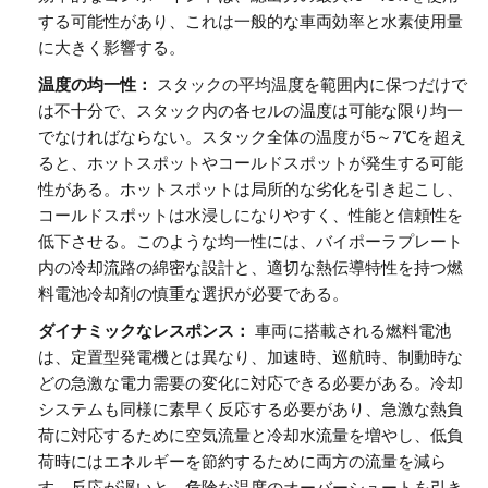
する可能性があり、これは一般的な車両効率と水素使用量
に大きく影響する。
温度の均一性：
スタックの平均温度を範囲内に保つだけで
は不十分で、スタック内の各セルの温度は可能な限り均一
でなければならない。スタック全体の温度が5～7℃を超え
ると、ホットスポットやコールドスポットが発生する可能
性がある。ホットスポットは局所的な劣化を引き起こし、
コールドスポットは水浸しになりやすく、性能と信頼性を
低下させる。このような均一性には、バイポーラプレート
内の冷却流路の綿密な設計と、適切な熱伝導特性を持つ燃
料電池冷却剤の慎重な選択が必要である。
ダイナミックなレスポンス：
車両に搭載される燃料電池
は、定置型発電機とは異なり、加速時、巡航時、制動時な
どの急激な電力需要の変化に対応できる必要がある。冷却
システムも同様に素早く反応する必要があり、急激な熱負
荷に対応するために空気流量と冷却水流量を増やし、低負
荷時にはエネルギーを節約するために両方の流量を減ら
す。反応が遅いと、危険な温度のオーバーシュートを引き