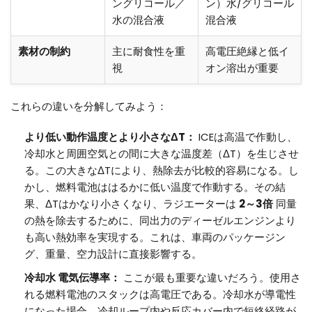
ングリコール／
ン）水/グリコール
水の混合液
混合液
素材の制約
主に耐食性を重
高電圧絶縁と低イ
視
オン溶出が重要
これらの違いを分解してみよう：
より低い動作温度とより小さなΔT：
ICEは高温で作動し、
冷却水と周囲空気との間に大きな温度差（ΔT）を生じさせ
る。この大きなΔTにより、熱除去が比較的容易になる。し
かし、燃料電池ははるかに低い温度で作動する。その結
果、ΔTはかなり小さくなり、ラジエーターは
2～3倍
同量
の熱を除去するために、同出力のディーゼルエンジンより
も高い熱効率を実現する。これは、車両のパッケージン
グ、重量、空力設計に直接影響する。
冷却水
電気伝導率：
ここが最も重要な違いだろう。使用さ
れる燃料電池のスタックは高電圧である。冷却水が導電性
になった場合、冷却ループ内や反応カバー内で短絡経路が