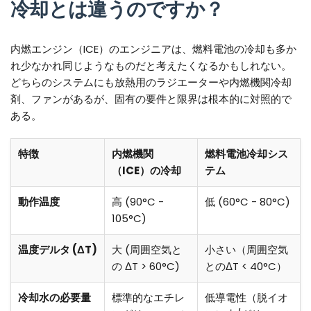
冷却とは違うのですか？
内燃エンジン（ICE）のエンジニアは、燃料電池の冷却も多か
れ少なかれ同じようなものだと考えたくなるかもしれない。
どちらのシステムにも放熱用のラジエーターや内燃機関冷却
剤、ファンがあるが、固有の要件と限界は根本的に対照的で
ある。
特徴
内燃機関
燃料電池冷却シス
（ICE）の冷却
テム
動作温度
高 (90°C -
低 (60°C - 80°C)
105°C)
温度デルタ (ΔT)
大 (周囲空気と
小さい（周囲空気
の ΔT > 60°C)
とのΔT < 40°C）
冷却水の必要量
標準的なエチレ
低導電性（脱イオ