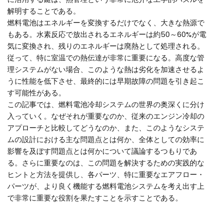
解明することである。
燃料電池はエネルギーを変換するだけでなく、大きな熱源で
もある。水素反応で放出されるエネルギーは約50～60%が電
気に変換され、残りのエネルギーは廃熱として処理される。
従って、特に室温での熱伝達が非常に重要になる。高度な管
理システムがない場合、このような熱は劣化を加速させるよ
うに性能を低下させ、最終的には早期故障の問題を引き起こ
す可能性がある。
この記事では、燃料電池冷却システムの世界の奥深くに分け
入っていく。なぜそれが重要なのか、従来のエンジン冷却の
アプローチと比較してどうなのか、また、このようなシステ
ムの設計における主な問題点とは何か、全体としての効率に
影響を及ぼす問題点とは何かについて議論するつもりであ
る。さらに重要なのは、この問題を解決するための実践的な
ヒントと方法を提供し、各パーツ、特に重要なエアフロー・
パーツが、より良く機能する燃料電池システムを考え出す上
で非常に重要な役割を果たすことを示すことである。