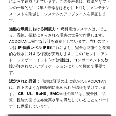
によって達成されています。この長寿命は、標準的なファ
ンの一般的な1～2年の寿命をはるかに上回り、メンテナン
スコストを削減し、システムのアップタイムを保証しま
す。
過酷な環境における回復力：
燃料電池システムは、ほこ
り、湿気、振動にさらされる現実の世界で作動します。
ACDCFANは堅牢な設計を得意としています。当社のファ
ンは
IP
保護レベル
IP68
これにより、完全な防塵性と長期
的な浸水に対する保護が実現します。この "セット・アン
ド・フェザー・イット "の信頼性は、コンポーネントの故
障が許されないアプリケーションにとって極めて重要で
す。
認定された品質：
信頼は証明の上に築かれるACDCFAN
は、以下のような国際的に認められた認証を受けていま
す。
CE、UL、RoHS、EMC
当社の製品は、安全性、品
質、性能の面で世界最高水準を満たしていることをパート
ナーに保証しています。