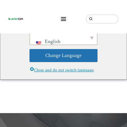
We've detected you might be
speaking a different language.
Do you want to change to:
English
Change Language
Close and do not switch language