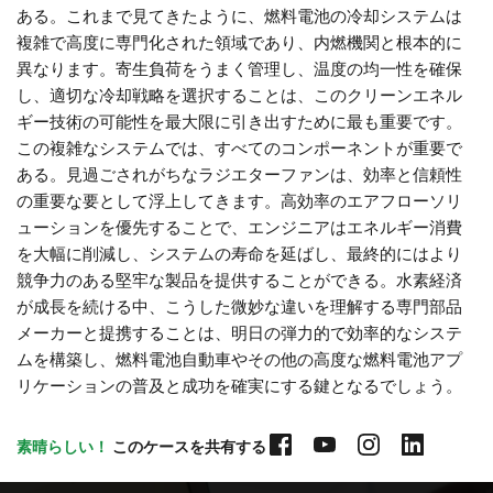
ある。これまで見てきたように、燃料電池の冷却システムは
複雑で高度に専門化された領域であり、内燃機関と根本的に
異なります。寄生負荷をうまく管理し、温度の均一性を確保
し、適切な冷却戦略を選択することは、このクリーンエネル
ギー技術の可能性を最大限に引き出すために最も重要です。
この複雑なシステムでは、すべてのコンポーネントが重要で
ある。見過ごされがちなラジエターファンは、効率と信頼性
の重要な要として浮上してきます。高効率のエアフローソリ
ューションを優先することで、エンジニアはエネルギー消費
を大幅に削減し、システムの寿命を延ばし、最終的にはより
競争力のある堅牢な製品を提供することができる。水素経済
が成長を続ける中、こうした微妙な違いを理解する専門部品
メーカーと提携することは、明日の弾力的で効率的なシステ
ムを構築し、燃料電池自動車やその他の高度な燃料電池アプ
リケーションの普及と成功を確実にする鍵となるでしょう。
素晴らしい！
 このケースを共有する