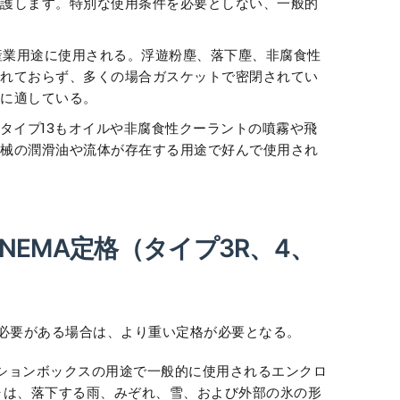
護します。特別な使用条件を必要としない、一般的
産業用途に使用される。浮遊粉塵、落下塵、非腐食性
れておらず、多くの場合ガスケットで密閉されてい
に適している。
Aタイプ13もオイルや非腐食性クーラントの噴霧や飛
械の潤滑油や流体が存在する用途で好んで使用され
EMA定格（タイプ3R、4、
必要がある場合は、より重い定格が必要となる。
ションボックスの用途で一般的に使用されるエンクロ
ャは、落下する雨、みぞれ、雪、および外部の氷の形