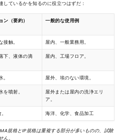
連しているかを知るのに役立つはずだ：
ョン（要約）
一般的な使用例
な接触。
屋内、一般業務用。
落下、液体の滴
屋内、工場フロア。
氷。
屋外、埃のない環境。
氷を噴射。
屋外または屋内の洗浄エリ
ア。
食。
海洋、化学、食品加工
MA規格とIP規格は重複する部分が多いものの、試験
せん。