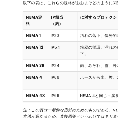
以下の表は、これらの規格がおおよそどのように関
NEMA定
IP相当
に対するプロテクシ
格
（約）
NEMA 1
IP20
汚れの落下、偶発的
NEMA 12
IP54
粉塵の循環、汚れの
下。
NEMA 3R
IP24
雨、みぞれ、雪、外
NEMA 4
IP66
ホースから水、埃、
NEMA 4X
IP66
NEMA 4と同じ＋腐
注：この表は一般的な指針のためのものである。NE
方法が異なるため、直接同等というわけではありま