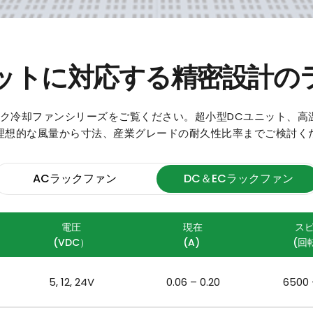
ットに対応する精密設計の
ク冷却ファンシリーズをご覧ください。超小型DCユニット、高
理想的な風量から寸法、産業グレードの耐久性比率までご検討く
ACラックファン
DC＆ECラックファン
電圧
現在
ス
(VDC）
(A) 
(回
5, 12, 24V
0.06 – 0.20
6500 