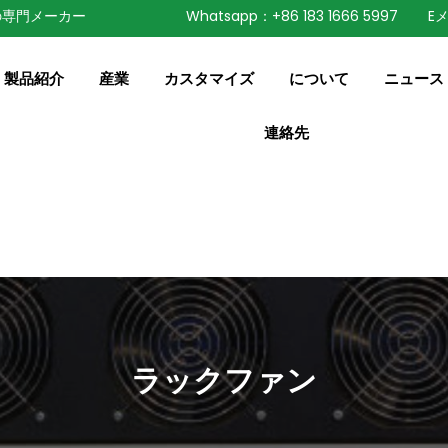
の専門メーカー
Whatsapp：+86 183 1666 5997
Eメ
speaking a different
English
ange to:
製品紹介
産業
カスタマイズ
について
ニュース
連絡先
ラックファン