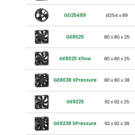
GD25489
Ø254 x 89
GE8025
80 x 80 x 25
GE8025 Xflow
80 x 80 x 25
GE8038 XPressure
80 x 80 x 38
GE9225
92 x 92 x 25
GE9238 XPressure
92 x 92 x 38