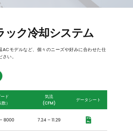
ラック冷却システム
温ACモデルなど、個々のニーズや好みに合わせた仕
ださい。
ピード
気流
データシート
転数）
(
CFM)
– 8000
7.24 – 11.29