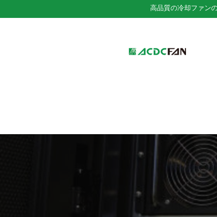
高品質の冷却ファン
We've detected you might be 
language. Do you want to ch