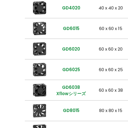
GD4020
40 x 40 x 20
GD6015
60 x 60 x 15
GD6020
60 x 60 x 20
GD6025
60 x 60 x 25
GD6038
60 x 60 x 38
Xflowシリーズ
GD8015
80 x 80 x 15