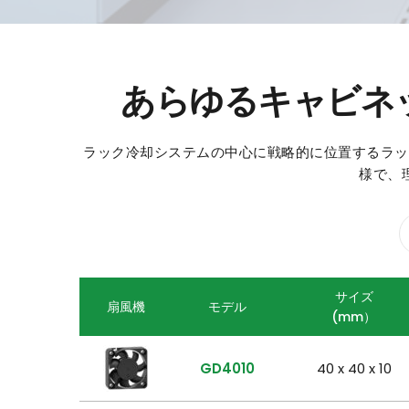
あらゆるキャビネ
ラック冷却システムの中心に戦略的に位置するラッ
様で、
サイズ
扇風機
モデル
(mm）
GD4010
40 x 40 x 10