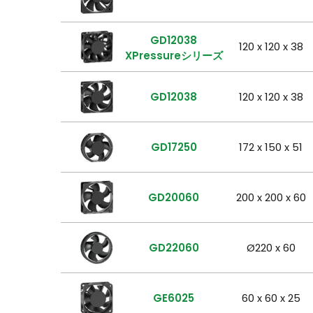
GD12038
120 x 120 x 38
XPressureシリーズ
GD12038
120 x 120 x 38
GD17250
172 x 150 x 51
GD20060
200 x 200 x 60
GD22060
Ø220 x 60
GE6025
60 x 60 x 25